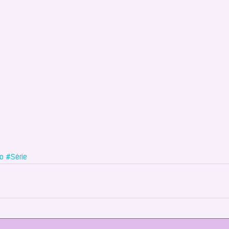
o
#Série