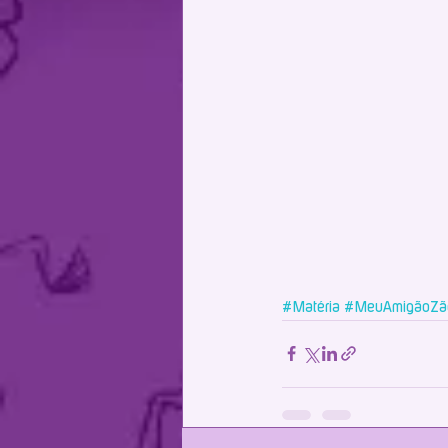
#Matéria
#MeuAmigãoZã