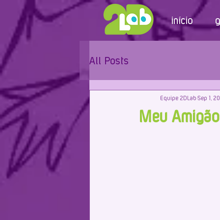
início
g
All Posts
Equipe 2DLab
Sep 1, 2
Meu AmigãoZ