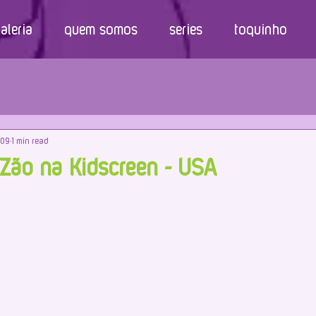
aleria
quem somos
series
toquinho
009
1 min read
ão na Kidscreen - USA