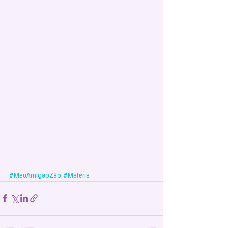
#MeuAmigãoZão
#Matéria