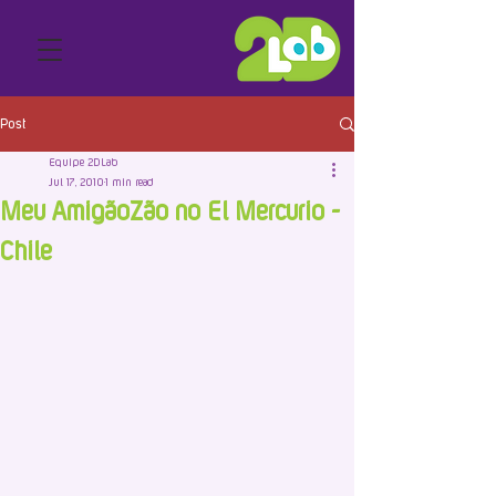
Post
Equipe 2DLab
Jul 17, 2010
1 min read
Meu AmigãoZão no El Mercurio -
Chile