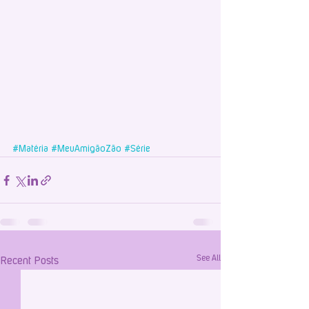
#Matéria
#MeuAmigãoZão
#Série
See All
Recent Posts