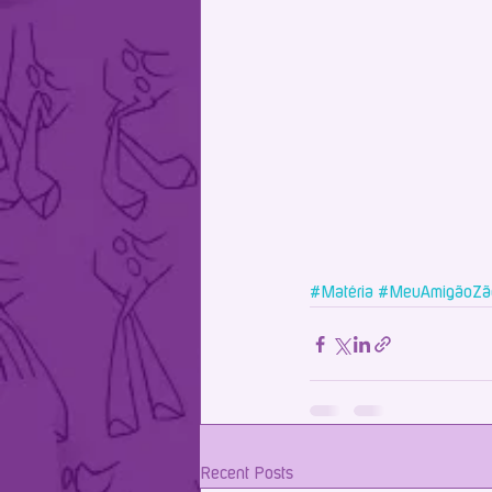
#Matéria
#MeuAmigãoZã
Recent Posts