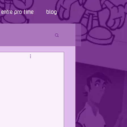
entre pro time
blog