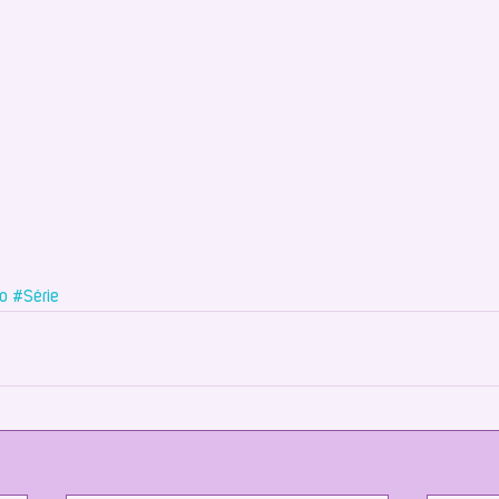
o
#Série