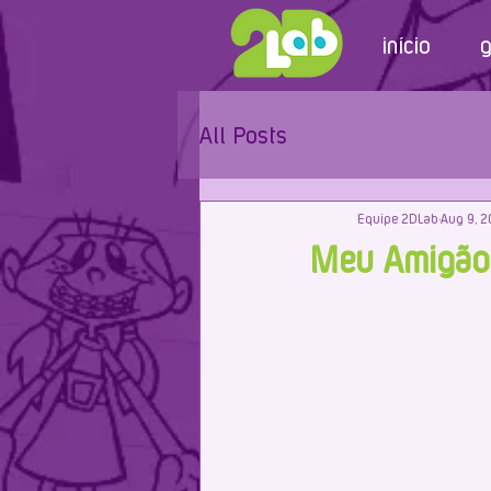
início
g
All Posts
Equipe 2DLab
Aug 9, 2
Meu Amigão