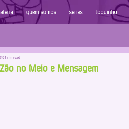
aleria
quem somos
series
toquinho
010
1 min read
Zão no Meio e Mensagem