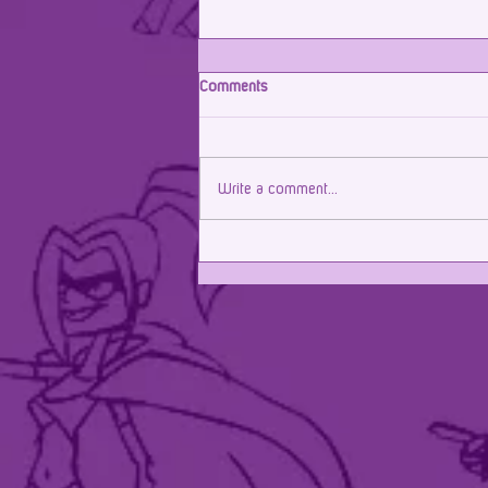
Comments
Write a comment...
Parceria renovada com Icatu!