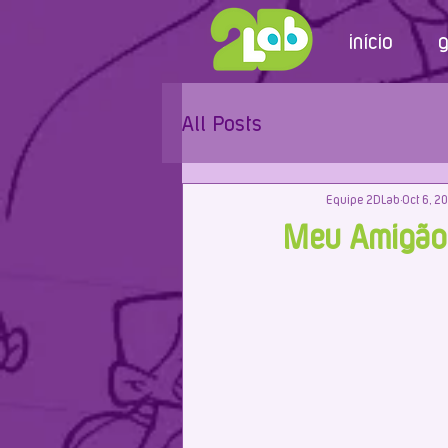
início
g
All Posts
Equipe 2DLab
Oct 6, 2
Meu Amigão