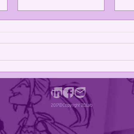
Novos
Homenagem ao Brasil em Annecy é
destaque no Rio2C
2017©Copyright 2DLab