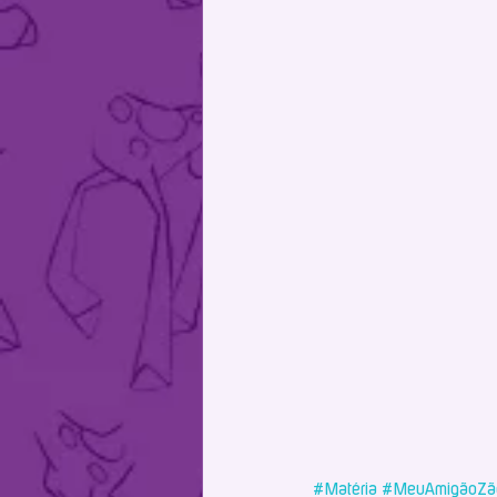
#Matéria
#MeuAmigãoZã