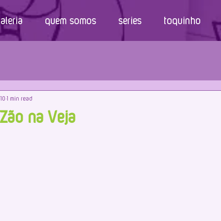
aleria
quem somos
series
toquinho
010
1 min read
Zão na Veja