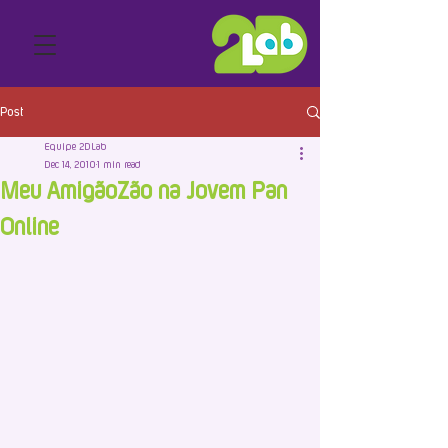
Post
Equipe 2DLab
Dec 14, 2010
1 min read
Meu AmigãoZão na Jovem Pan
Online