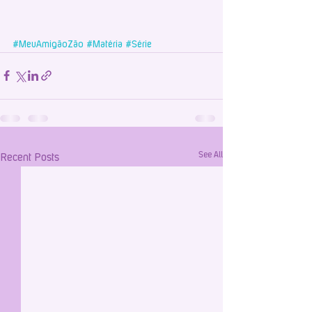
#MeuAmigãoZão
#Matéria
#Série
See All
Recent Posts