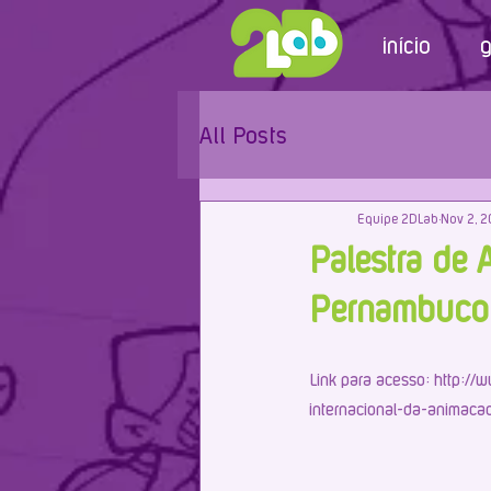
início
g
All Posts
Equipe 2DLab
Nov 2, 2
Palestra de 
Pernambuco
Link para acesso: http:/
internacional-da-animaca