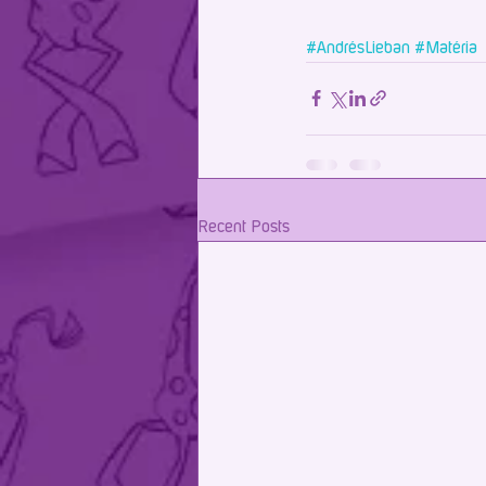
#AndrésLieban
#Matéria
Recent Posts