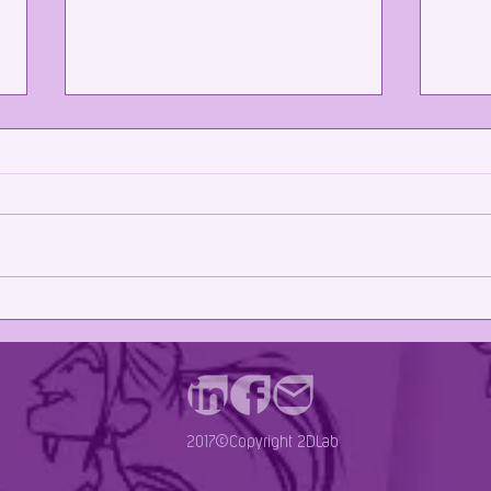
Novos
Homenagem ao Brasil em Annecy é
destaque no Rio2C
2017©Copyright 2DLab