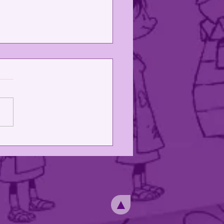
 Projetos!
▲