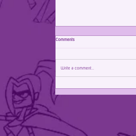
Comments
Write a comment...
Parceria renovada com Icatu!