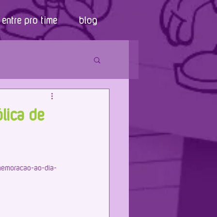
entre pro time
blog
lica de
omemoracao-ao-dia-