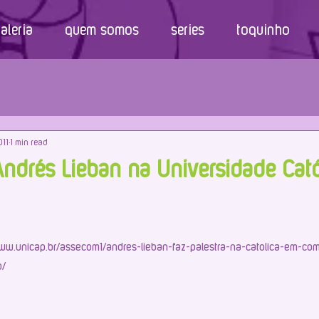
aleria
quem somos
series
toquinho
011
1 min read
Andrés Lieban na Universidade Cató
/www.unicap.br/assecom1/andres-lieban-faz-palestra-na-catolica-em-c
o/