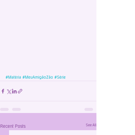
#Matéria
#MeuAmigãoZão
#Série
See All
Recent Posts