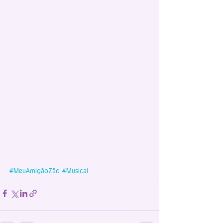
#MeuAmigãoZão
#Musical