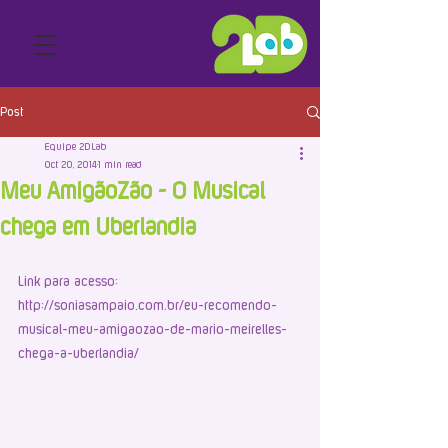
Post
Equipe 2DLab
Oct 20, 2014
1 min read
Meu AmigãoZão - O Musical
chega em Uberlândia
Link para acesso: 
http://soniasampaio.com.br/eu-recomendo-
musical-meu-amigaozao-de-mario-meirelles-
chega-a-uberlandia/