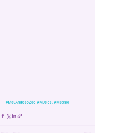
#MeuAmigãoZão
#Musical
#Matéria