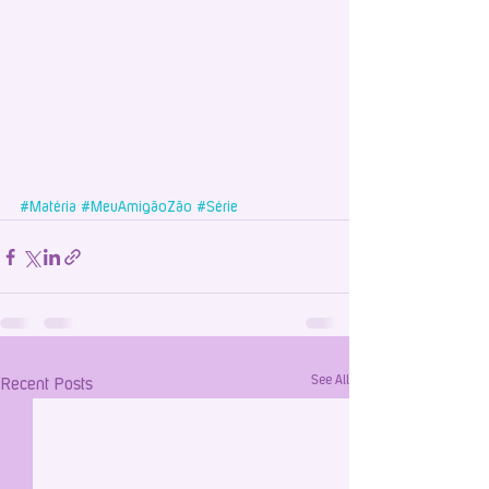
#Matéria
#MeuAmigãoZão
#Série
See All
Recent Posts