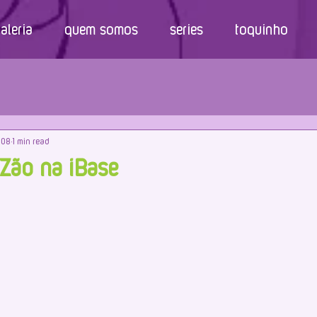
aleria
quem somos
series
toquinho
008
1 min read
Zão na iBase