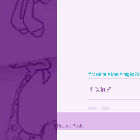
#Matéria
#MeuAmigãoZã
Recent Posts