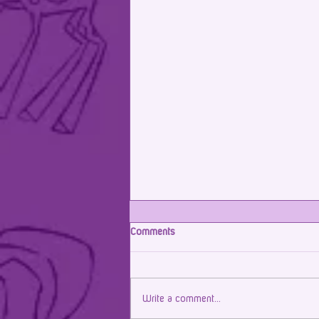
Comments
Write a comment...
Parceria renovada com Icatu!