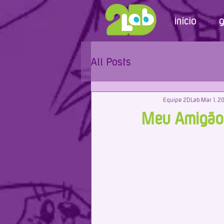
início
g
All Posts
Equipe 2DLab
Mar 1, 2
Meu Amigão