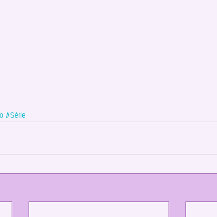
o
#Série