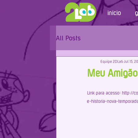
início
g
All Posts
Equipe 2DLab
Jul 15, 2
Meu AmigãoZ
Link para acesso: http://
e-historia-nova-tempora