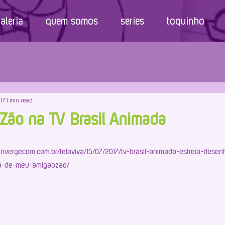
aleria
quem somos
series
toquinho
017
1 min read
ão na TV Brasil Animada
convergecom.com.br/telaviva/15/07/2017/tv-brasil-animada-estreia-desen
da-de-meu-amigaozao/