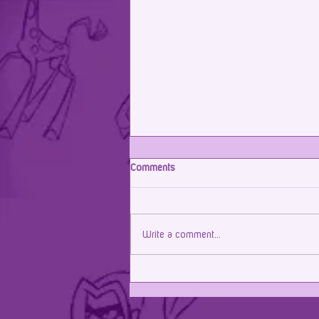
Comments
Write a comment...
Parceria renovada com Icatu!