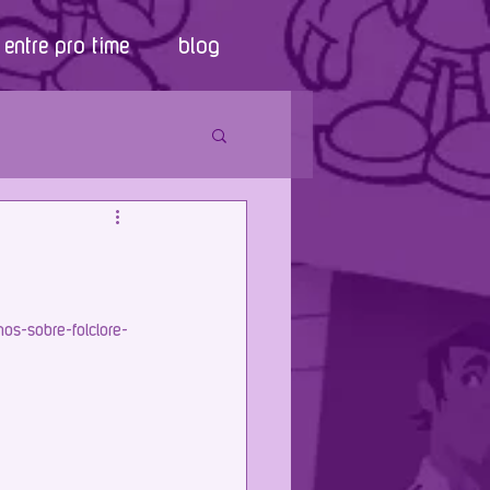
entre pro time
blog
hos-sobre-folclore-