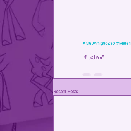
#MeuAmigãoZão
#Matéri
Recent Posts