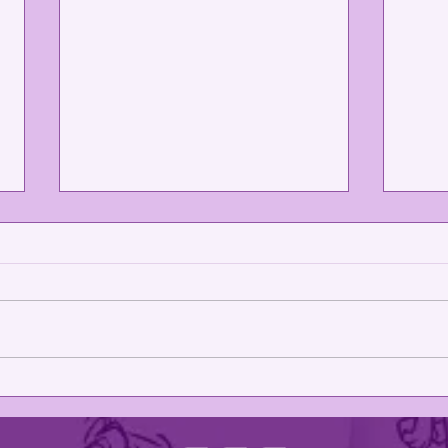
Novos
Homenagem ao Brasil em Annecy é
destaque no Rio2C