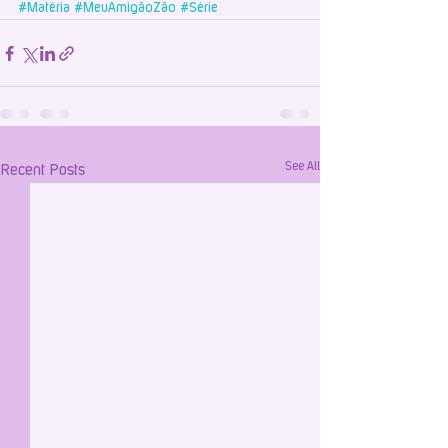
#Matéria
#MeuAmigãoZão
#Série
See All
Recent Posts